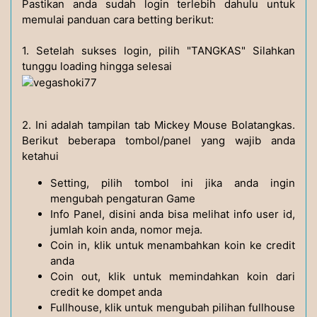
Pastikan anda sudah login terlebih dahulu untuk
memulai panduan cara betting berikut:
1. Setelah sukses login, pilih "TANGKAS" Silahkan
tunggu loading hingga selesai
2. Ini adalah tampilan tab Mickey Mouse Bolatangkas.
Berikut beberapa tombol/panel yang wajib anda
ketahui
Setting, pilih tombol ini jika anda ingin
mengubah pengaturan Game
Info Panel, disini anda bisa melihat info user id,
jumlah koin anda, nomor meja.
Coin in, klik untuk menambahkan koin ke credit
anda
Coin out, klik untuk memindahkan koin dari
credit ke dompet anda
Fullhouse, klik untuk mengubah pilihan fullhouse