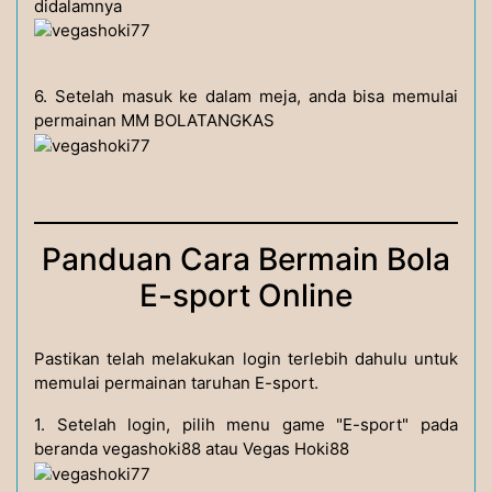
didalamnya
6. Setelah masuk ke dalam meja, anda bisa memulai
permainan MM BOLATANGKAS
Panduan Cara Bermain Bola
E-sport Online
Pastikan telah melakukan login terlebih dahulu untuk
memulai permainan taruhan E-sport.
1. Setelah login, pilih menu game "E-sport" pada
beranda vegashoki88 atau Vegas Hoki88