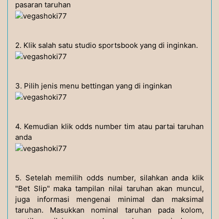
pasaran taruhan
2. Klik salah satu studio sportsbook yang di inginkan.
3. Pilih jenis menu bettingan yang di inginkan
4. Kemudian klik odds number tim atau partai taruhan
anda
5. Setelah memilih odds number, silahkan anda klik
"Bet Slip" maka tampilan nilai taruhan akan muncul,
juga informasi mengenai minimal dan maksimal
taruhan. Masukkan nominal taruhan pada kolom,