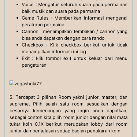
Voice : Mengatur seluruh suara pada permainan
baik musik dan suara pada permaina
Game Rules : Memberikan Informasi mengenai
peraturan permaina
Cannon : menampilkan tembakan / cannon yang
bisa anda dapatkan dengan cara rando
Checkbox : Klik checkbox berikut untuk tidak
menampilkan informasi ini lag
Exit : klik tombol exit untuk keluar dari menu
pengaturan
5. Terdapat 3 pilihan Room yakni junior, master, dan
supreme. Pilih salah satu room sesuaikan dengan
besarnya kemenangan yang ingin anda dapatkan,
sebagai contoh kita pilih room junior dengan nilai mata
tukar koin 0.1X berikut merupakan lobby dari room
junior dan penjelasan setiap bagian penukaran koin.