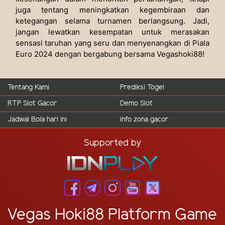
juga tentang meningkatkan kegembiraan dan
ketegangan selama turnamen berlangsung. Jadi,
jangan lewatkan kesempatan untuk merasakan
sensasi taruhan yang seru dan menyenangkan di Piala
Euro 2024 dengan bergabung bersama Vegashoki88!
Tentang Kami
Prediksi Togel
RTP Slot Gacor
Demo Slot
Jadwal Bola hari ini
info zona gacor
Supported by
Vegas Hoki88 Platform Game