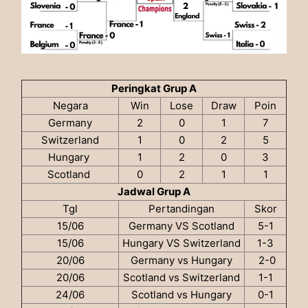
Peringkat Grup A
Negara
Win
Lose
Draw
Poin
Germany
2
0
1
7
Switzerland
1
0
2
5
Hungary
1
2
0
3
Scotland
0
2
1
1
Jadwal Grup A
Tgl
Pertandingan
Skor
15/06
Germany VS Scotland
5-1
15/06
Hungary VS Switzerland
1-3
20/06
Germany vs Hungary
2-0
20/06
Scotland vs Switzerland
1-1
24/06
Scotland vs Hungary
0-1