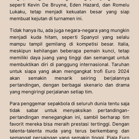
seperti Kevin De Bruyne, Eden Hazard, dan Romelu
Lukaku, tetap menjadi kekuatan besar yang siap
membuat kejutan di turnamen ini.
Tidak hanya itu, ada juga negara-negara yang mungkin
menjadi kuda hitam, seperti Spanyol yang selalu
mampu tampil gemilang di kompetisi besar. Italia,
meskipun kehilangan beberapa pemain kunci, tetap
memiliki daya juang yang tinggi dan semangat untuk
membuktikan diri di panggung internasional. Taruhan
untuk siapa yang akan mengangkat trofi Euro 2024
akan semakin menarik seiring berjalannya
pertandingan, dengan berbagai skenario dan drama
yang mengiringi perjalanan setiap tim.
Para penggemar sepakbola di seluruh dunia tentu saja
tidak sabar untuk menyaksikan pertandingan-
pertandingan menegangkan ini, sambil berharap tim
favorit mereka bisa meraih prestasi tertinggi. Dengan
talenta-talenta muda yang terus berkembang dan
semangat persaingan yang semakin tinggi, Piala Euro