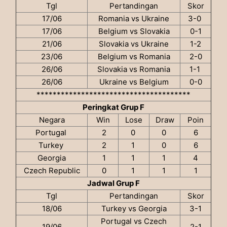
Tgl
Pertandingan
Skor
17/06
Romania vs Ukraine
3-0
17/06
Belgium vs Slovakia
0-1
21/06
Slovakia vs Ukraine
1-2
23/06
Belgium vs Romania
2-0
26/06
Slovakia vs Romania
1-1
26/06
Ukraine vs Belgium
0-0
**************************************
Peringkat Grup F
Negara
Win
Lose
Draw
Poin
Portugal
2
0
0
6
Turkey
2
1
0
6
Georgia
1
1
1
4
Czech Republic
0
1
1
1
Jadwal Grup F
Tgl
Pertandingan
Skor
18/06
Turkey vs Georgia
3-1
Portugal vs Czech
19/06
2-1