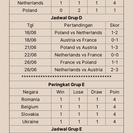
Netherlands
1
1
1
4
Poland
0
2
1
1
Jadwal Grup D
Tgl
Pertandingan
Skor
16/06
Poland vs Netherlands
1-2
18/06
Austria vs France
0-1
21/06
Poland vs Austria
1-3
22/06
Netherlands vs France
0-0
26/06
France vs Poland
1-1
26/06
Netherlands vs Austria
2-3
**************************************
Peringkat Grup E
Negara
Win
Lose
Draw
Poin
Romania
1
1
1
4
Belgium
1
1
1
4
Slovakia
1
1
1
4
Ukraine
1
1
1
4
Jadwal Grup E