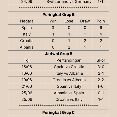
24/06
Switzerland vs Germany
1-1
**************************************
Peringkat Grup B
Negara
Win
Lose
Draw
Poin
Spain
3
0
0
9
Italy
1
1
1
4
Croatia
0
1
2
2
Albania
0
2
1
1
Jadwal Grup B
Tgl
Pertandingan
Skor
15/06
Spain vs Croatia
3-0
16/06
Italy vs Albania
2-1
19/06
Croatia vs Albania
2-2
21/06
Spain vs Italy
1-0
25/06
Albania vs Spain
0-1
25/06
Croatia vs Italy
1-1
**************************************
Peringkat Grup C